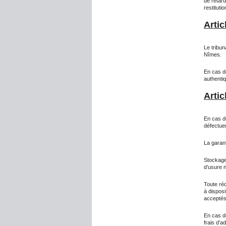
de retard
restitutio
Artic
Le tribun
Nîmes.
En cas de
authenti
Artic
En cas d
défectue
La garant
Stockage 
d’usure 
Toute réc
à disposi
acceptés 
En cas d
frais d’a