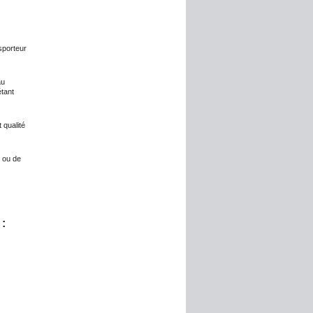
sporteur
au
étant
 qualité
s ou de
: