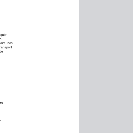
diqués
de
raire, nos
transport
 de
Les
es