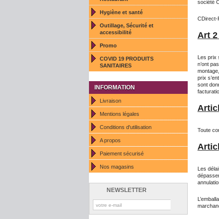
société 
Hygiène et santé
CDirect-
Outillage, Sécurité et
accessibilité
Art 2
Promo
Les prix
COVID 19 PRODUITS
n’ont pas
SANITAIRES
montage, 
prix s’e
sont donn
INFORMATION
facturatio
Livraison
Arti
Mentions légales
Conditions d'utilisation
Toute com
A propos
Artic
Paiement sécurisé
Nos magasins
Les délai
dépassem
annulati
NEWSLETTER
L’emball
marchand