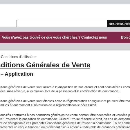
Vous n’avez pas trouvé ce que vous cherchez ? Contactez nous
Bon 
Conditions d'utilisation
ditions Générales de Vente
 – Application
itions générales de vente sont mises à la disposition de nos clients et sont considérées co
ées sans réserve, ni exclusion, lors de la passation et la confirmation de commande.
tions générales de vente sont établies selon la règlementation en vigueur et peuvent être mo
dues à tout moment si l’évolution de la règlementation le nécessitait.
dalités contraires à nos conditions générales de vente devront être acceptées et validées pa
ect-Pro avant la passation de commande. CDirect-Pro se réserve le droit, en cas de demand
ière de dérogation à ces présentes conditions générales de refuser la commande. Toute co
résenter un risque financier, ou provenant d’un « acteur » redevable de créances antérieure