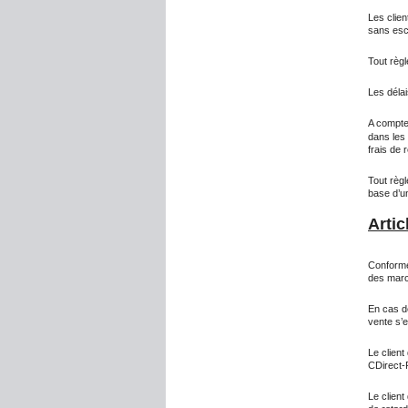
Les clien
sans esc
Tout règ
Les délai
A compte
dans les 
frais de
Tout règl
base d’un
Artic
Conformé
des march
En cas de
vente s’e
Le client
CDirect-
Le client