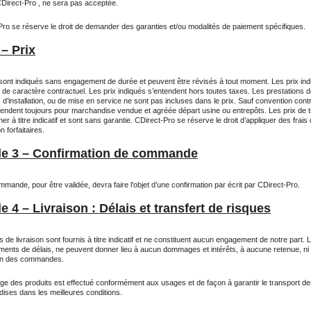
CDirect-Pro , ne sera pas acceptée.
Pro se réserve le droit de demander des garanties et/ou modalités de paiement spécifiques.
 – Prix
 sont indiqués sans engagement de durée et peuvent être révisés à tout moment. Les prix in
 de caractère contractuel. Les prix indiqués s’entendent hors toutes taxes. Les prestations 
d’installation, ou de mise en service ne sont pas incluses dans le prix. Sauf convention cont
ntendent toujours pour marchandise vendue et agréée départ usine ou entrepôts. Les prix de 
er à titre indicatif et sont sans garantie. CDirect-Pro se réserve le droit d’appliquer des frais
n forfaitaires.
cle 3 – Confirmation de commande
mande, pour être validée, devra faire l’objet d’une confirmation par écrit par CDirect-Pro.
le 4 – Livraison : Délais et transfert de risques
s de livraison sont fournis à titre indicatif et ne constituent aucun engagement de notre part. 
ents de délais, ne peuvent donner lieu à aucun dommages et intérêts, à aucune retenue, ni
on des commandes.
age des produits est effectué conformément aux usages et de façon à garantir le transport d
ises dans les meilleures conditions.