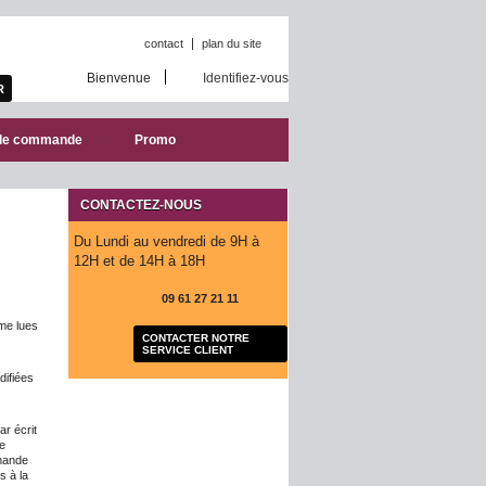
contact
plan du site
Bienvenue
Identifiez-vous
de commande
Promo
CONTACTEZ-NOUS
Du Lundi au vendredi de 9H à
12H et de 14H à 18H
09 61 27 21 11
mme lues
CONTACTER NOTRE
SERVICE CLIENT
difiées
r écrit
e
mmande
s à la