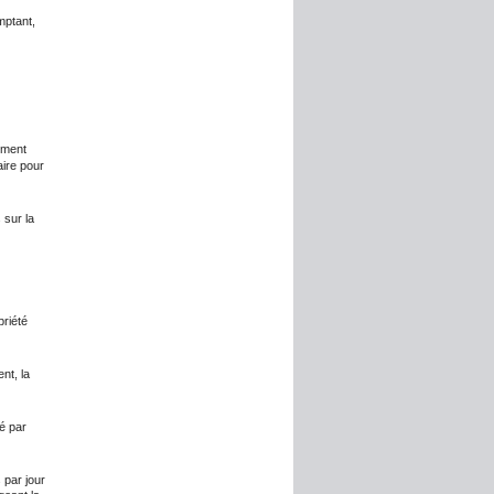
mptant,
ement
aire pour
 sur la
riété
nt, la
ié par
 par jour