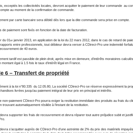
ts, exceptés les collectivités locales, devront acquitter le paiement de leur commande au co
ompte au moment de la confirmation de commande.
lement par carte bancaire sera débité dès lors que la dite commande sera prise en compte.
s de paiement sont fixés en fonction de la date de facturation.
r du 01
janvier 2013, en application de la loi du 22 mars 2012, dans le cas de retard de pai
er
rapports entre professionnels, tout débiteur devra verser à CDirect-Pro une indemnité forfait
 recouvrement de 40 euros.
ement tardif est passible de plein droit, après mise en demeure, d’intérêts moratoires calculés
 montant égal à 1.5 fois le taux d’intérêt légal en France.
le 6 – Transfert de propriété
ment à la loi n°80.335 du 12.05.80, La société CDirect-Pro se réserve expressément la prop
andises livrées jusqu'au paiement intégral de leur prix en principal et intérêts.
 non-paiement CDirect-Pro pourra exiger la restitution immédiate des produits au frais du clie
n trouvant automatiquement résiliée à l’instant de la restitution.
 devra supporter les frais de recouvrement et devra réparer tout autre préjudice subit et justif
Pro.
 devra s’acquitter auprès de CDirect-Pro d’une astreinte de 2% du prix des matériels impayés