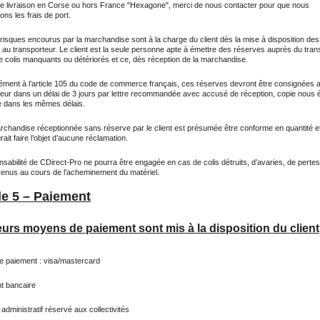
te livraison en Corse ou hors France "Hexagone", merci de nous contacter pour que nous
ons les frais de port.
risques encourus par la marchandise sont à la charge du client dès la mise à disposition des
 au transporteur. Le client est la seule personne apte à émettre des réserves auprès du tran
e colis manquants ou détériorés et ce, dès réception de la marchandise.
ment à l’article 105 du code de commerce français, ces réserves devront être consignées 
teur dans un délai de 3 jours par lettre recommandée avec accusé de réception, copie nous 
 dans les mêmes délais.
rchandise réceptionnée sans réserve par le client est présumée être conforme en quantité et
rait faire l’objet d’aucune réclamation.
sabilité de CDirect-Pro ne pourra être engagée en cas de colis détruits, d’avaries, de perte
venus au cours de l’acheminement du matériel.
le 5 – Paiement
eurs moyens de paiement sont mis à la disposition du client
de paiement : visa/mastercard
nt bancaire
administratif réservé aux collectivités