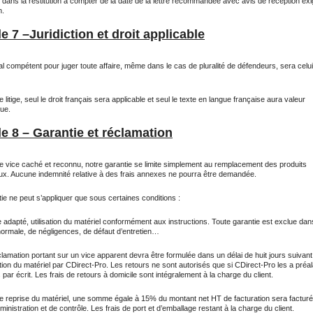
 dans la restitution à compter de la date de la lettre recommandée avec avis de réception exi
n.
le 7 –Juridiction et droit applicable
al compétent pour juger toute affaire, même dans le cas de pluralité de défendeurs, sera celu
 litige, seul le droit français sera applicable et seul le texte en langue française aura valeur
que.
le 8 – Garantie et réclamation
e vice caché et reconnu, notre garantie se limite simplement au remplacement des produits
ux. Aucune indemnité relative à des frais annexes ne pourra être demandée.
ie ne peut s’appliquer que sous certaines conditions :
adapté, utilisation du matériel conformément aux instructions. Toute garantie est exclue dan
normale, de négligences, de défaut d’entretien…
lamation portant sur un vice apparent devra être formulée dans un délai de huit jours suivant
tion du matériel par CDirect-Pro. Les retours ne sont autorisés que si CDirect-Pro les a préa
par écrit. Les frais de retours à domicile sont intégralement à la charge du client.
e reprise du matériel, une somme égale à 15% du montant net HT de facturation sera factur
dministration et de contrôle. Les frais de port et d’emballage restant à la charge du client.