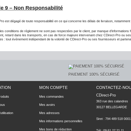
le 9 – Non Responsabilité
ro est dégagé de toute responsabilité en ce qui concerne les délais de livraison, notamment 
es conditions de règlement ne sont pas respectées par le client, par manque d’informations 
ient, retard dans les transports, en cas de force majeure intervenant chez CDirect-Pro ou ses
res : tout évènement indépendant de la volonté de CDirect-Pro ou ses fournisseurs et partena
PAIEMENT 100% SÉCURISÉ
ATION
MON COMPTE
CONTACTEZ-NO
CDirect-Pro
oduits
Mes commandes
363 rue des calandres

nous
Mes avoirs
30127 BELLEGARDE

utilisation
Mes adresses
Siret : 794 489 518 0001
Mes informations personnelles
Mes bons de réduction
Tél : 09 61 27 21 11