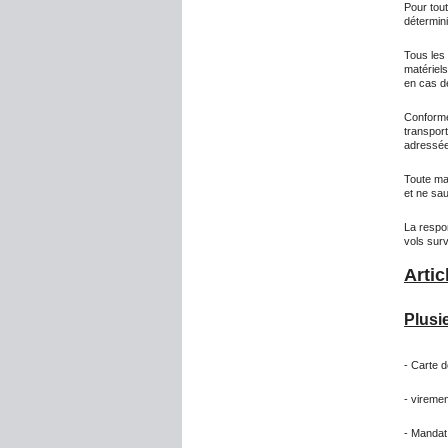
Pour tou
détermini
Tous les 
matériels
en cas d
Conformé
transpor
adressée
Toute ma
et ne sau
La respon
vols sur
Artic
Plusi
- Carte 
- vireme
- Mandat 