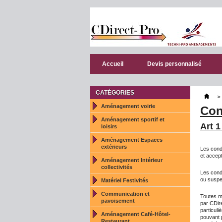
Accueil
Devis personnalisé
CATÉGORIES
>
Aménagement voirie
Con
Aménagement sportif et
Art 1
loisirs
Aménagement Espaces
extérieurs
Les cond
et accept
Aménagement Intérieur
collectivités
Les condi
ou suspen
Matériel Festivités
Communication et
Toutes mo
pavoisement
par CDir
particul
Aménagement Café-Hôtel-
pouvant p
Restaurant