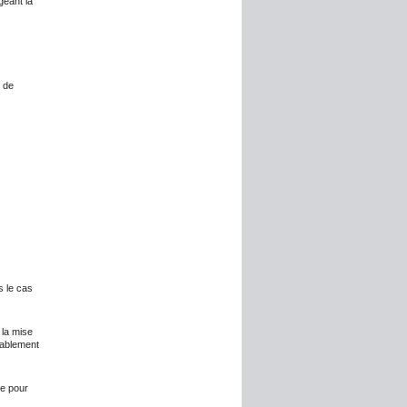
geant la
i de
s le cas
 la mise
lablement
ée pour